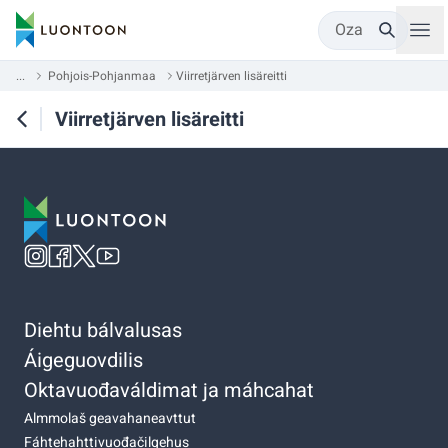
Oza
...
Pohjois-Pohjanmaa
Viirretjärven lisäreitti
Viirretjärven lisäreitti
Diehtu bálvalusas
Áigeguovdilis
Oktavuođaváldimat ja máhcahat
Almmolaš geavahaneavttut
Fáhtehahttivuođačilgehus