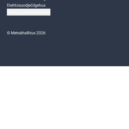
Diehtosuodječilgehus
Diehtočoahkkostellemat
©
Metsähallitus 2026