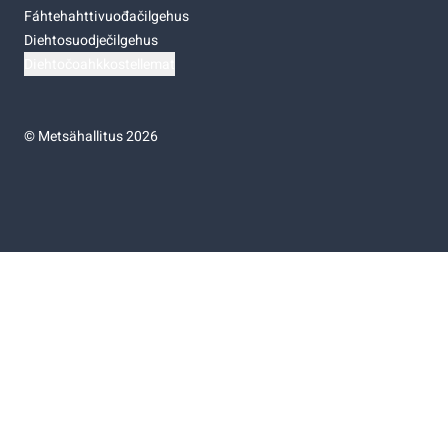
Fáhtehahttivuođačilgehus
Diehtosuodječilgehus
Diehtočoahkkostellemat
©
Metsähallitus 2026