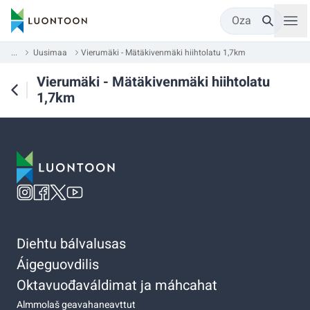
Oza
...
Uusimaa
Vierumäki - Mätäkivenmäki hiihtolatu 1,7km
Vierumäki - Mätäkivenmäki hiihtolatu
1,7km
Diehtu bálvalusas
Áigeguovdilis
Oktavuođaváldimat ja máhcahat
Almmolaš geavahaneavttut