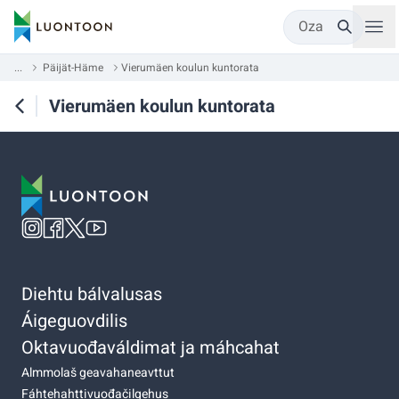
Oza
...
Päijät-Häme
Vierumäen koulun kuntorata
Vierumäen koulun kuntorata
Diehtu bálvalusas
Áigeguovdilis
Oktavuođaváldimat ja máhcahat
Almmolaš geavahaneavttut
Fáhtehahttivuođačilgehus