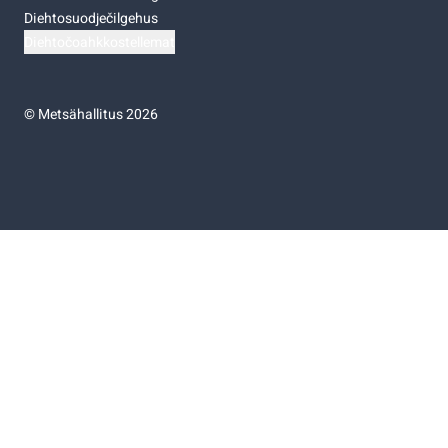
Diehtosuodječilgehus
Diehtočoahkkostellemat
©
Metsähallitus 2026