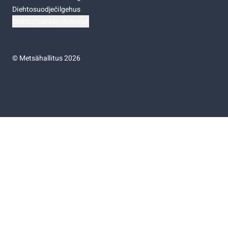
Diehtosuodječilgehus
Diehtočoahkkostellemat
©
Metsähallitus 2026