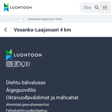
Oza
...
...
Vesanka-Laajavuori 4 km
Vesanka-Laajavuori 4 km
Diehtu bálvalusas
Áigeguovdilis
Oktavuođaváldimat ja máhcahat
Almmolaš geavahaneavttut
Fáhtehahttivuođačilgehus