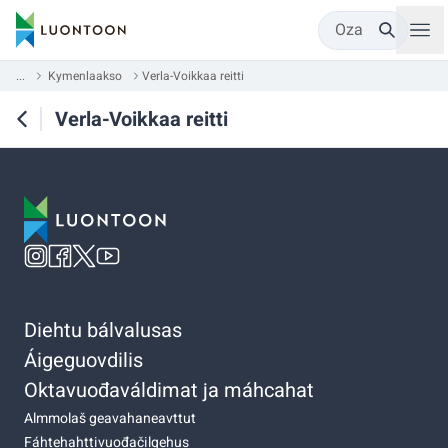
Oza
...
Kymenlaakso
Verla-Voikkaa reitti
Verla-Voikkaa reitti
Diehtu bálvalusas
Áigeguovdilis
Oktavuođaváldimat ja máhcahat
Almmolaš geavahaneavttut
Fáhtehahttivuođačilgehus