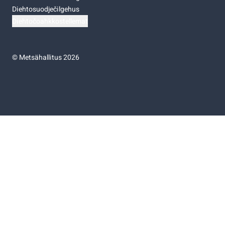
Diehtosuodječilgehus
Diehtočoahkkostellemat
©
Metsähallitus 2026