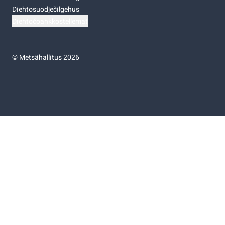
Diehtosuodječilgehus
Diehtočoahkkostellemat
©
Metsähallitus 2026