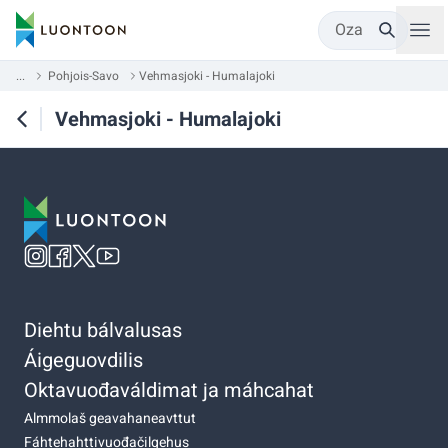
Oza
...
Pohjois-Savo
Vehmasjoki - Humalajoki
Vehmasjoki - Humalajoki
Diehtu bálvalusas
Áigeguovdilis
Oktavuođaváldimat ja máhcahat
Almmolaš geavahaneavttut
Fáhtehahttivuođačilgehus