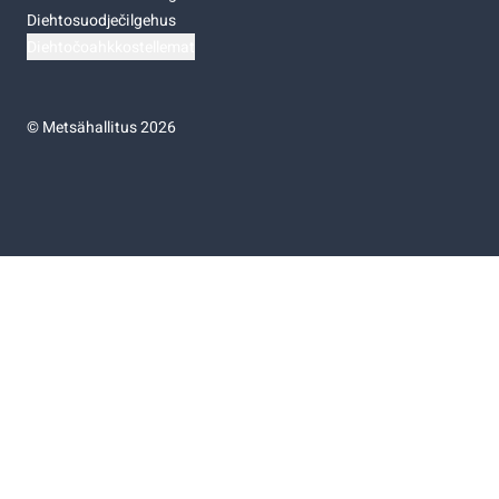
Diehtosuodječilgehus
Diehtočoahkkostellemat
©
Metsähallitus 2026