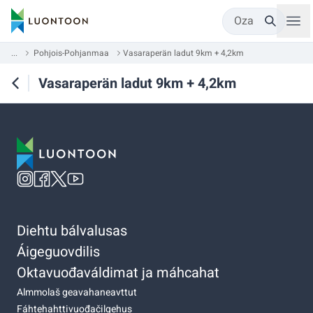
Oza
...
Pohjois-Pohjanmaa
Vasaraperän ladut 9km + 4,2km
Vasaraperän ladut 9km + 4,2km
Diehtu bálvalusas
Áigeguovdilis
Oktavuođaváldimat ja máhcahat
Almmolaš geavahaneavttut
Fáhtehahttivuođačilgehus