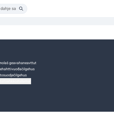
olaš geavahaneavttut
ehahttivuođačilgehus
tosuodječilgehus
točoahkkostellemat