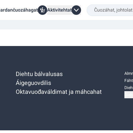
ardančuozáhagat
Aktivitehtat
Diehtu bálvalusas
Almm
Fáht
Áigeguovdilis
Dieh
Oktavuođaváldimat ja máhcahat
Dieh