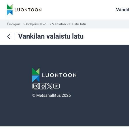
Vándd
Čuoigan
Pohjois-Savo
Vankilan valaistu latu
Vankilan valaistu latu
©
Metsähallitus 2026