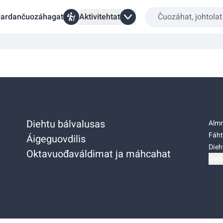
ardančuozáhagat
Aktivitehtat
Diehtu bálvalusas
Almm
Fáht
Áigeguovdilis
Dieh
Oktavuođaváldimat ja máhcahat
Dieh