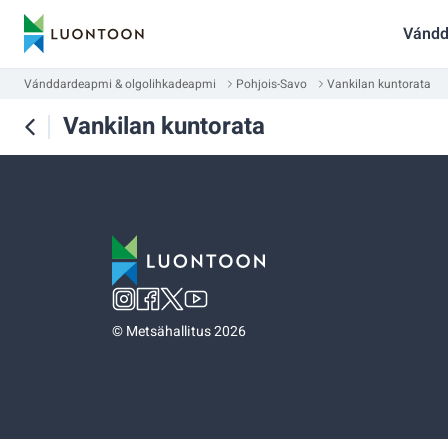
Vándd
Vánddardeapmi & olgolihkadeapmi
Pohjois-Savo
Vankilan kuntorata
Vankilan kuntorata
©
Metsähallitus 2026