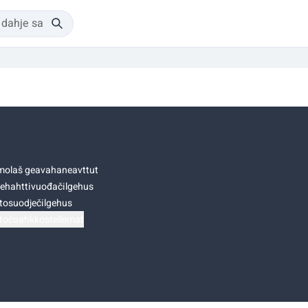
olaš geavahaneavttut
ehahttivuođačilgehus
tosuodječilgehus
točoahkkostellemat