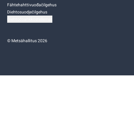
Fáhtehahttivuođačilgehus
Diehtosuodječilgehus
Diehtočoahkkostellemat
©
Metsähallitus 2026