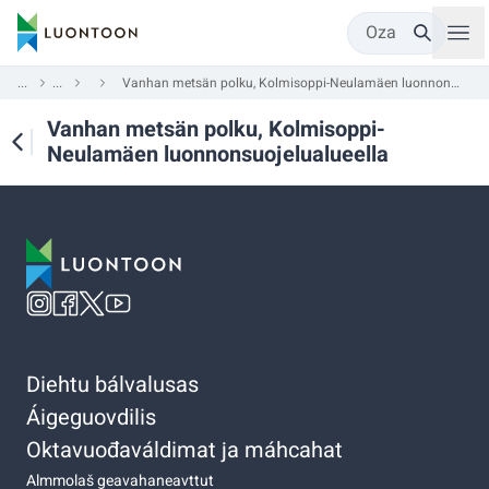
Oza
...
...
Vanhan metsän polku, Kolmisoppi-Neulamäen luonnonsuojelualueella
Vanhan metsän polku, Kolmisoppi-
Neulamäen luonnonsuojelualueella
Diehtu bálvalusas
Áigeguovdilis
Oktavuođaváldimat ja máhcahat
Almmolaš geavahaneavttut