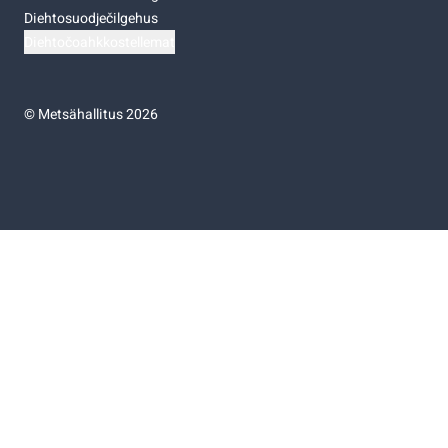
Diehtosuodječilgehus
Diehtočoahkkostellemat
©
Metsähallitus 2026