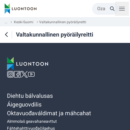
Oza
...
Keski-Suomi
Valtakunnallinen pyöräilyreitti
Valtakunnallinen pyöräilyreitti
Diehtu bálvalusas
Áigeguovdilis
Oktavuođaváldimat ja máhcahat
Almmolaš geavahaneavttut
Fáhtehahttivuođačilgehus