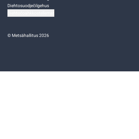
Diehtosuodječilgehus
Diehtočoahkkostellemat
©
Metsähallitus 2026