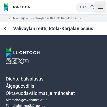
Oza
...
Etelä-Karjala
Väliväylän reitti, Etelä-Karjalan osuus
Väliväylän reitti, Etelä-Karjalan osuus
Diehtu bálvalusas
Áigeguovdilis
Oktavuođaváldimat ja máhcahat
Almmolaš geavahaneavttut
Fáhtehahttivuođačilgehus