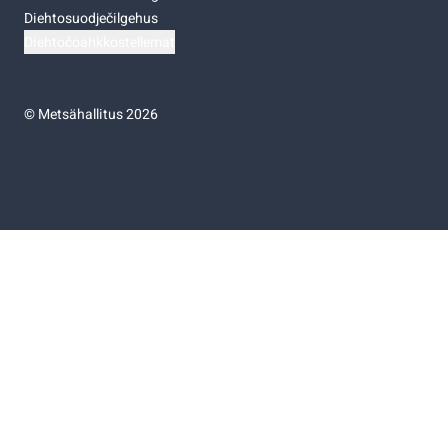
Diehtosuodječilgehus
Diehtočoahkkostellemat
©
Metsähallitus 2026