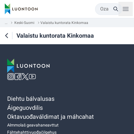
Oza
...
Keski-Suomi
Valaistu kuntorata Kinkomaa
Valaistu kuntorata Kinkomaa
Diehtu bálvalusas
Áigeguovdilis
Oktavuođaváldimat ja máhcahat
Almmolaš geavahaneavttut
Fáhtehahttivuođačilgehus