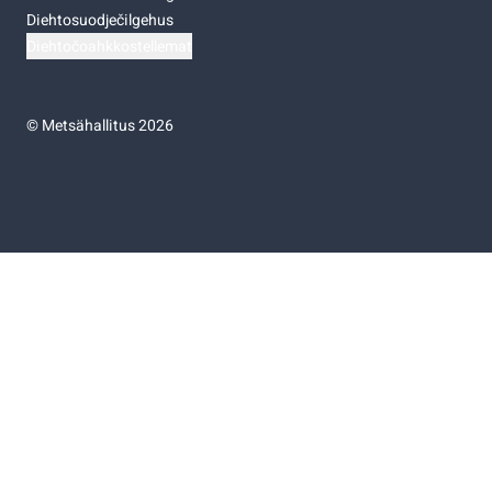
Diehtosuodječilgehus
Diehtočoahkkostellemat
©
Metsähallitus 2026