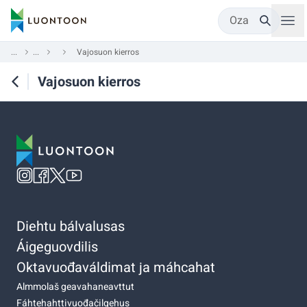
Oza
...
...
Vajosuon kierros
Vajosuon kierros
Diehtu bálvalusas
Áigeguovdilis
Oktavuođaváldimat ja máhcahat
Almmolaš geavahaneavttut
Fáhtehahttivuođačilgehus