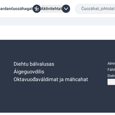
ardančuozáhagat
Aktivitehtat
Diehtu bálvalusas
Almm
Fáht
Áigeguovdilis
Dieh
Oktavuođaváldimat ja máhcahat
Dieh