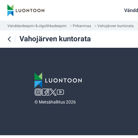
Vándd
Vánddardeapmi & olgolihkadeapmi
Pirkanmaa
Vahojärven kuntorata
Vahojärven kuntorata
©
Metsähallitus 2026