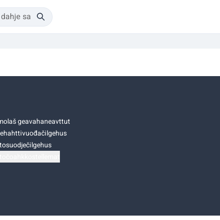
olaš geavahaneavttut
ehahttivuođačilgehus
tosuodječilgehus
točoahkkostellemat