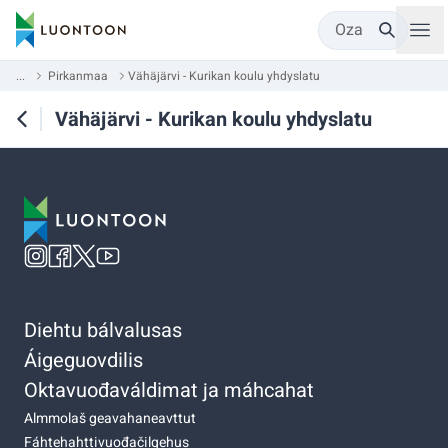
Oza
...
Pirkanmaa
Vähäjärvi - Kurikan koulu yhdyslatu
Vähäjärvi - Kurikan koulu yhdyslatu
Diehtu bálvalusas
Áigeguovdilis
Oktavuođaváldimat ja máhcahat
Almmolaš geavahaneavttut
Fáhtehahttivuođačilgehus