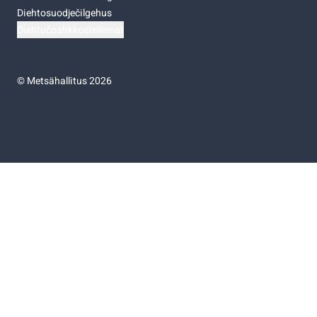
Diehtosuodječilgehus
Diehtočoahkkostellemat
©
Metsähallitus 2026