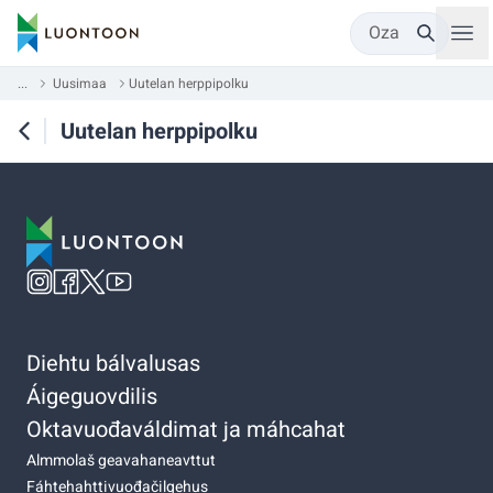
Oza
...
Uusimaa
Uutelan herppipolku
Uutelan herppipolku
Diehtu bálvalusas
Áigeguovdilis
Oktavuođaváldimat ja máhcahat
Almmolaš geavahaneavttut
Fáhtehahttivuođačilgehus