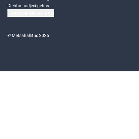
Diehtosuodječilgehus
Diehtočoahkkostellemat
©
Metsähallitus 2026