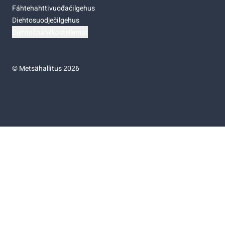
Fáhtehahttivuođačilgehus
Diehtosuodječilgehus
Diehtočoahkkostellemat
©
Metsähallitus 2026