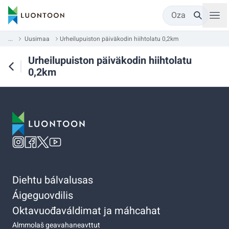
Oza
...
Uusimaa
Urheilupuiston päiväkodin hiihtolatu 0,2km
Urheilupuiston päiväkodin hiihtolatu
0,2km
Diehtu bálvalusas
Áigeguovdilis
Oktavuođaváldimat ja máhcahat
Almmolaš geavahaneavttut