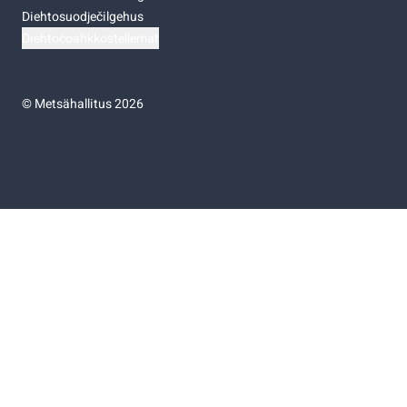
Diehtosuodječilgehus
Diehtočoahkkostellemat
©
Metsähallitus 2026