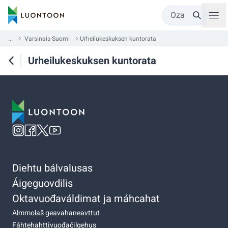
Oza
...
Varsinais-Suomi
Urheilukeskuksen kuntorata
Urheilukeskuksen kuntorata
Diehtu bálvalusas
Áigeguovdilis
Oktavuođaváldimat ja máhcahat
Almmolaš geavahaneavttut
Fáhtehahttivuođačilgehus