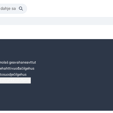
olaš geavahaneavttut
ehahttivuođačilgehus
tosuodječilgehus
točoahkkostellemat