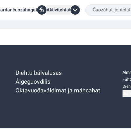
ardančuozáhagat
Aktivitehtat
Diehtu bálvalusas
Almm
Fáht
Áigeguovdilis
Dieh
Oktavuođaváldimat ja máhcahat
Dieh