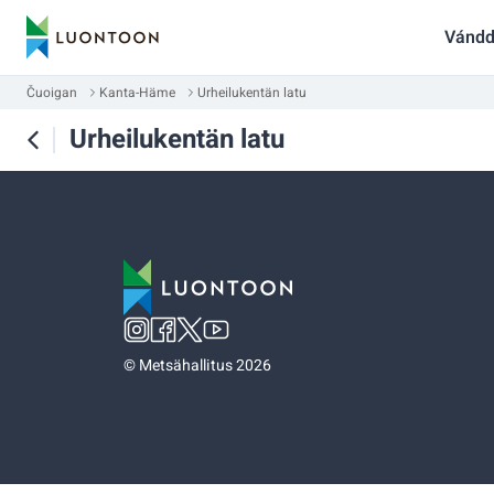
Vándd
Čuoigan
Kanta-Häme
Urheilukentän latu
Urheilukentän latu
©
Metsähallitus 2026