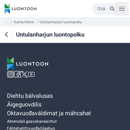
Oza
...
Kanta-Häme
Untulanharjun luontopolku
Untulanharjun luontopolku
Diehtu bálvalusas
Áigeguovdilis
Oktavuođaváldimat ja máhcahat
Almmolaš geavahaneavttut
Fáhtehahttivuođačilgehus