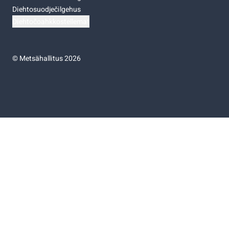
Diehtosuodječilgehus
Diehtočoahkkostellemat
©
Metsähallitus 2026