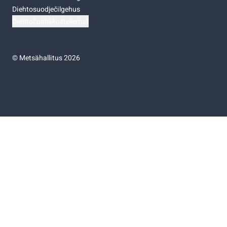
Diehtosuodječilgehus
Diehtočoahkkostellemat
©
Metsähallitus 2026