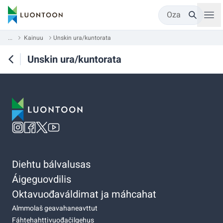
Oza
...
Kainuu
Unskin ura/kuntorata
Unskin ura/kuntorata
Diehtu bálvalusas
Áigeguovdilis
Oktavuođaváldimat ja máhcahat
Almmolaš geavahaneavttut
Fáhtehahttivuođačilgehus