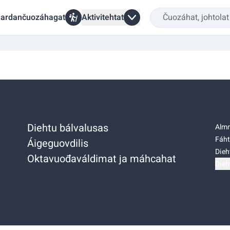
ardančuozáhagat
Aktivitehtat
Diehtu bálvalusas
Almm
Fáht
Áigeguovdilis
Dieh
Oktavuođaváldimat ja máhcahat
Dieh