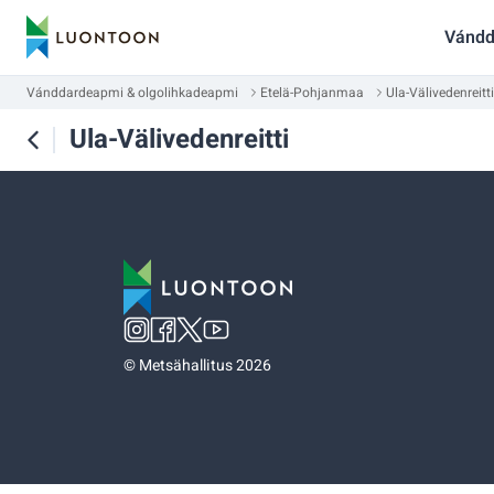
Vándd
Vánddardeapmi & olgolihkadeapmi
Etelä-Pohjanmaa
Ula-Välivedenreitti
Ula-Välivedenreitti
©
Metsähallitus 2026