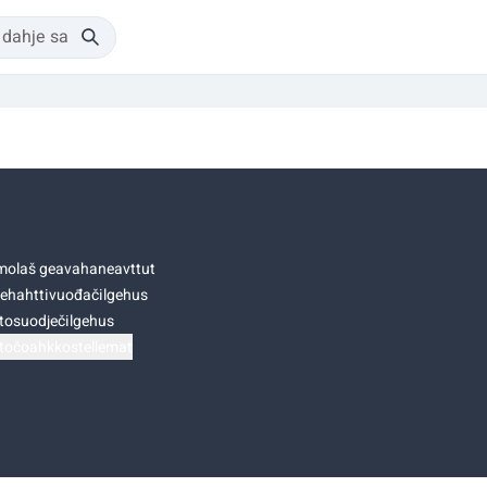
olaš geavahaneavttut
ehahttivuođačilgehus
tosuodječilgehus
točoahkkostellemat