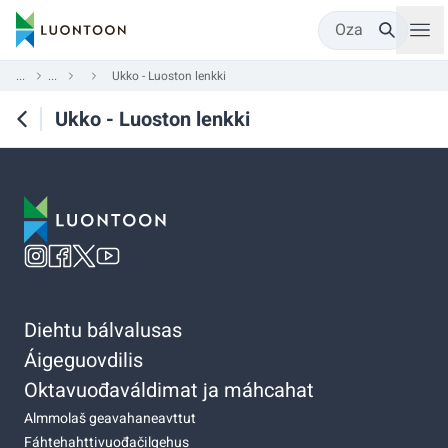
Oza
...
...
Ukko - Luoston lenkki
Ukko - Luoston lenkki
Diehtu bálvalusas
Áigeguovdilis
Oktavuođaváldimat ja máhcahat
Almmolaš geavahaneavttut
Fáhtehahttivuođačilgehus