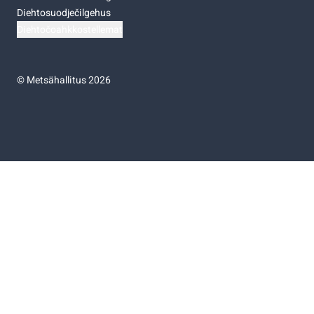
Diehtosuodječilgehus
Diehtočoahkkostellemat
©
Metsähallitus 2026