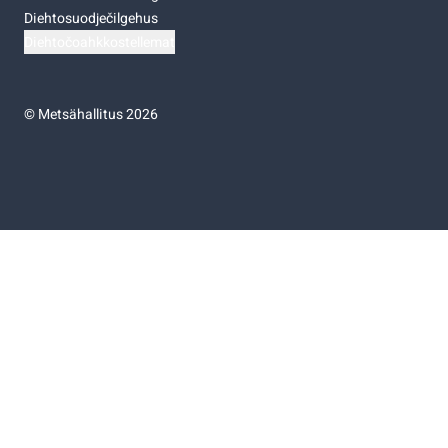
Diehtosuodječilgehus
Diehtočoahkkostellemat
©
Metsähallitus 2026