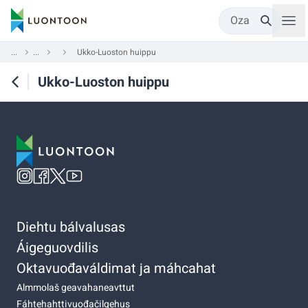
Oza
...
...
Ukko-Luoston huippu
Ukko-Luoston huippu
Diehtu bálvalusas
Áigeguovdilis
Oktavuođaváldimat ja máhcahat
Almmolaš geavahaneavttut
Fáhtehahttivuođačilgehus