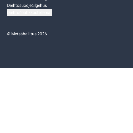
Diehtosuodječilgehus
Diehtočoahkkostellemat
©
Metsähallitus 2026