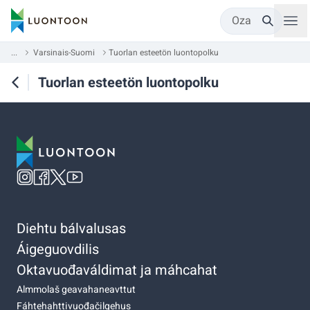
Oza
...
Varsinais-Suomi
Tuorlan esteetön luontopolku
Tuorlan esteetön luontopolku
Diehtu bálvalusas
Áigeguovdilis
Oktavuođaváldimat ja máhcahat
Almmolaš geavahaneavttut
Fáhtehahttivuođačilgehus