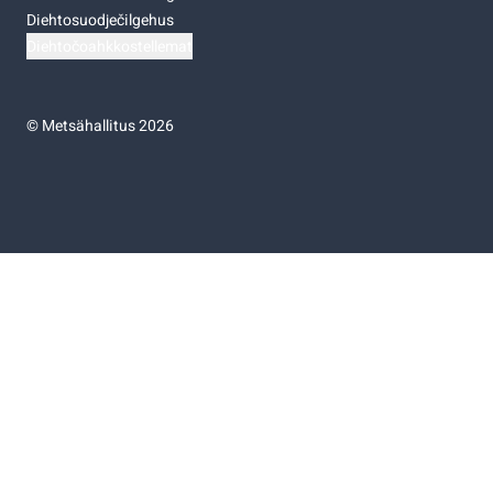
Diehtosuodječilgehus
Diehtočoahkkostellemat
©
Metsähallitus 2026