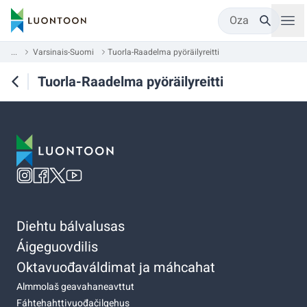
Oza
...
Varsinais-Suomi
Tuorla-Raadelma pyöräilyreitti
Tuorla-Raadelma pyöräilyreitti
Diehtu bálvalusas
Áigeguovdilis
Oktavuođaváldimat ja máhcahat
Almmolaš geavahaneavttut
Fáhtehahttivuođačilgehus