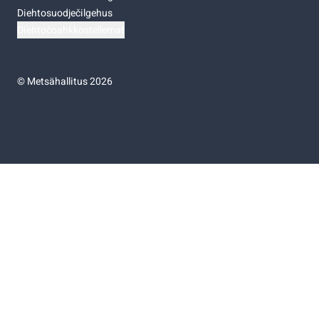
Diehtosuodječilgehus
Diehtočoahkkostellemat
©
Metsähallitus 2026