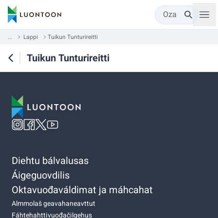
Oza
...
Lappi
Tuikun Tunturireitti
Tuikun Tunturireitti
Diehtu bálvalusas
Áigeguovdilis
Oktavuođaváldimat ja máhcahat
Almmolaš geavahaneavttut
Fáhtehahttivuođačilgehus