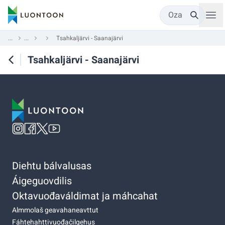
Oza
...
...
Tsahkaljärvi - Saanajärvi
Tsahkaljärvi - Saanajärvi
Diehtu bálvalusas
Áigeguovdilis
Oktavuođaváldimat ja máhcahat
Almmolaš geavahaneavttut
Fáhtehahttivuođačilgehus