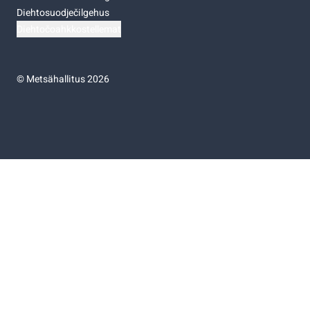
Diehtosuodječilgehus
Diehtočoahkkostellemat
©
Metsähallitus 2026