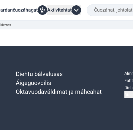
ardančuozáhagat
Aktivitehtat
kierros
Diehtu bálvalusas
Almm
Fáht
Áigeguovdilis
Dieh
Oktavuođaváldimat ja máhcahat
Dieh