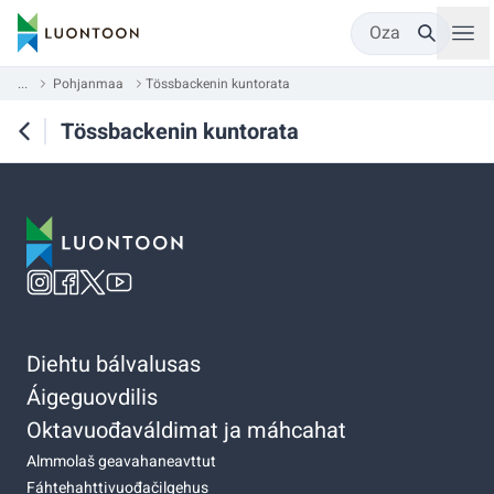
Oza
...
Pohjanmaa
Tössbackenin kuntorata
Tössbackenin kuntorata
Diehtu bálvalusas
Áigeguovdilis
Oktavuođaváldimat ja máhcahat
Almmolaš geavahaneavttut
Fáhtehahttivuođačilgehus