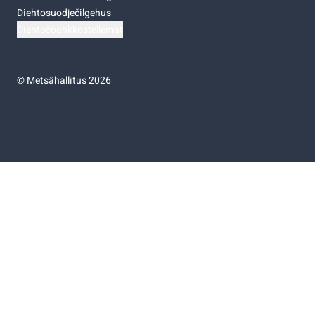
Diehtosuodječilgehus
Diehtočoahkkostellemat
©
Metsähallitus 2026