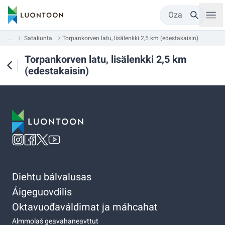
Oza
...
Satakunta
Torpankorven latu, lisälenkki 2,5 km (edestakaisin)
Torpankorven latu, lisälenkki 2,5 km
(edestakaisin)
Diehtu bálvalusas
Áigeguovdilis
Oktavuođaváldimat ja máhcahat
Almmolaš geavahaneavttut