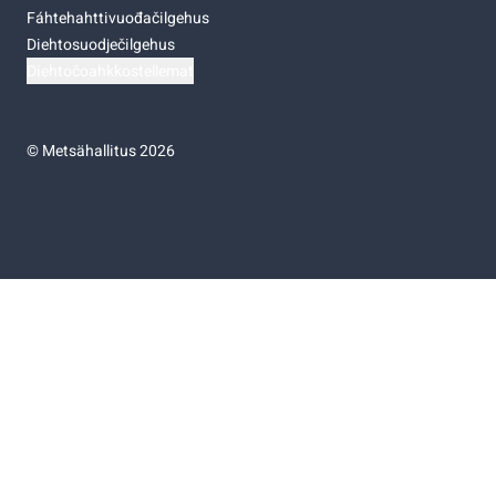
Fáhtehahttivuođačilgehus
Diehtosuodječilgehus
Diehtočoahkkostellemat
©
Metsähallitus 2026