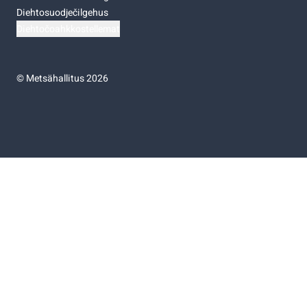
Diehtosuodječilgehus
Diehtočoahkkostellemat
©
Metsähallitus 2026