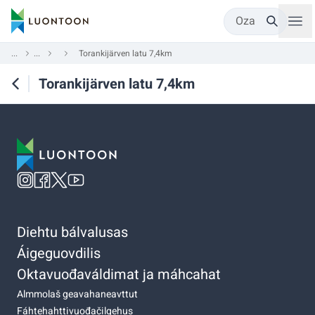
Oza
...
...
Torankijärven latu 7,4km
Torankijärven latu 7,4km
Diehtu bálvalusas
Áigeguovdilis
Oktavuođaváldimat ja máhcahat
Almmolaš geavahaneavttut
Fáhtehahttivuođačilgehus