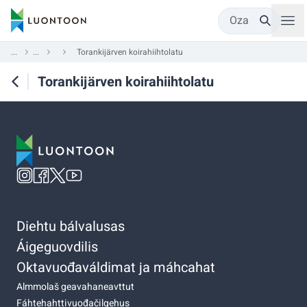
Oza
...
...
Torankijärven koirahiihtolatu
Torankijärven koirahiihtolatu
Diehtu bálvalusas
Áigeguovdilis
Oktavuođaváldimat ja máhcahat
Almmolaš geavahaneavttut
Fáhtehahttivuođačilgehus