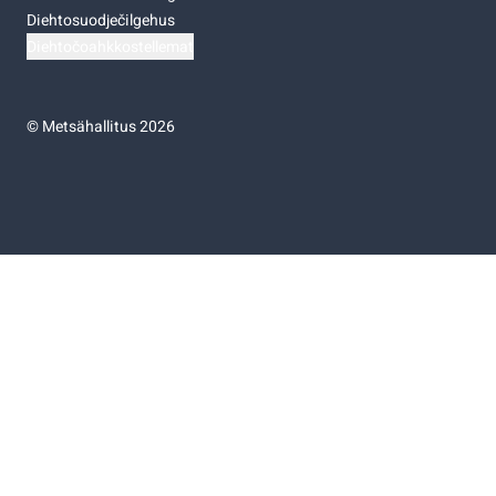
Diehtosuodječilgehus
Diehtočoahkkostellemat
©
Metsähallitus 2026