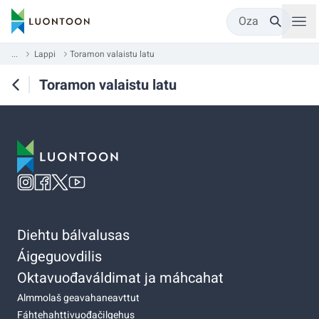
Oza
...
Lappi
Toramon valaistu latu
Toramon valaistu latu
Diehtu bálvalusas
Áigeguovdilis
Oktavuođaváldimat ja máhcahat
Almmolaš geavahaneavttut
Fáhtehahttivuođačilgehus