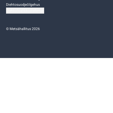
Diehtosuodječilgehus
Diehtočoahkkostellemat
©
Metsähallitus 2026