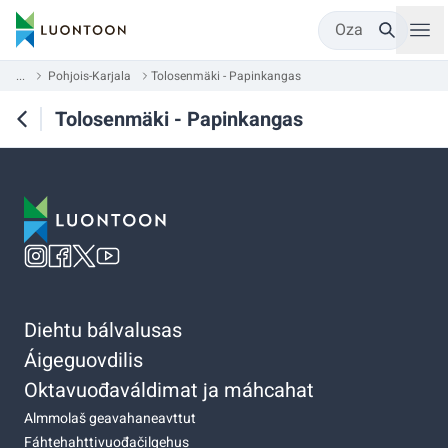
Oza
...
Pohjois-Karjala
Tolosenmäki - Papinkangas
Tolosenmäki - Papinkangas
Diehtu bálvalusas
Áigeguovdilis
Oktavuođaváldimat ja máhcahat
Almmolaš geavahaneavttut
Fáhtehahttivuođačilgehus