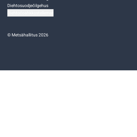
Diehtosuodječilgehus
Diehtočoahkkostellemat
©
Metsähallitus 2026