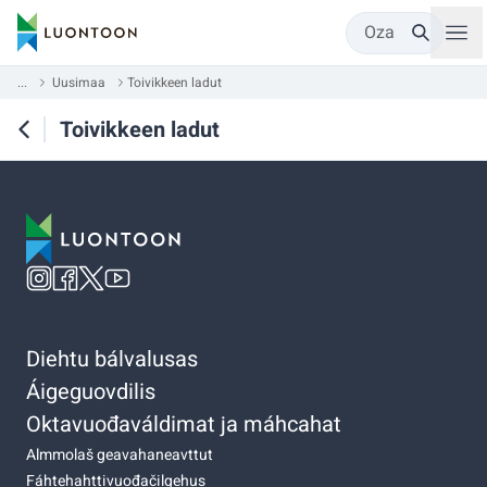
Oza
...
Uusimaa
Toivikkeen ladut
Toivikkeen ladut
Diehtu bálvalusas
Áigeguovdilis
Oktavuođaváldimat ja máhcahat
Almmolaš geavahaneavttut
Fáhtehahttivuođačilgehus