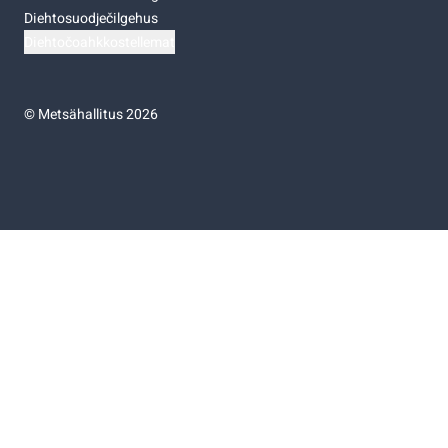
Diehtosuodječilgehus
Diehtočoahkkostellemat
©
Metsähallitus 2026