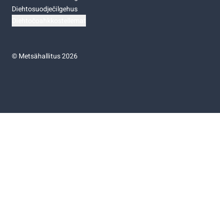
Diehtosuodječilgehus
Diehtočoahkkostellemat
©
Metsähallitus 2026