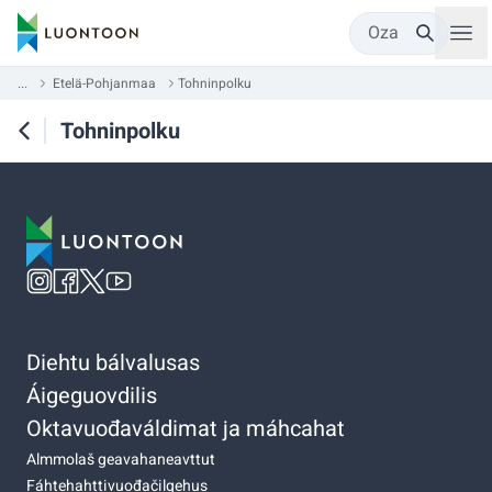
Oza
...
Etelä-Pohjanmaa
Tohninpolku
Tohninpolku
Diehtu bálvalusas
Áigeguovdilis
Oktavuođaváldimat ja máhcahat
Almmolaš geavahaneavttut
Fáhtehahttivuođačilgehus