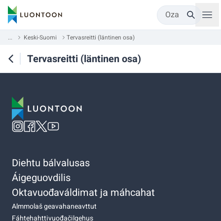
Oza
...
Keski-Suomi
Tervasreitti (läntinen osa)
Tervasreitti (läntinen osa)
Diehtu bálvalusas
Áigeguovdilis
Oktavuođaváldimat ja máhcahat
Almmolaš geavahaneavttut
Fáhtehahttivuođačilgehus