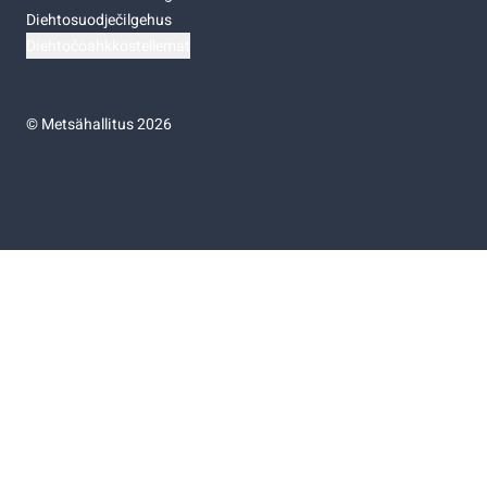
Diehtosuodječilgehus
Diehtočoahkkostellemat
©
Metsähallitus 2026