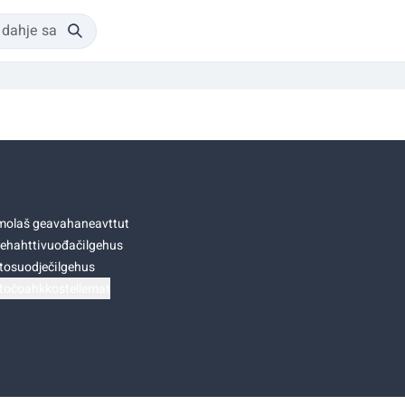
olaš geavahaneavttut
ehahttivuođačilgehus
tosuodječilgehus
točoahkkostellemat