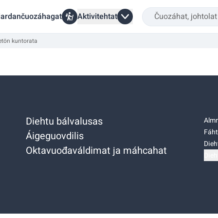
ardančuozáhagat
Aktivitehtat
etön kuntorata
Diehtu bálvalusas
Almm
Fáht
Áigeguovdilis
Dieh
Oktavuođaváldimat ja máhcahat
Dieh