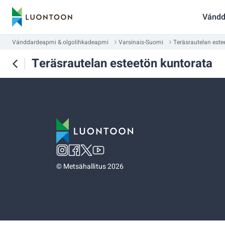
Vándd
Vánddardeapmi & olgolihkadeapmi
Varsinais-Suomi
Teräsrautelan este
Teräsrautelan esteetön kuntorata
©
Metsähallitus 2026