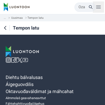
Oza
...
Uusimaa
Tempon latu
Tempon latu
Diehtu bálvalusas
Áigeguovdilis
Oktavuođaváldimat ja máhcahat
Almmolaš geavahaneavttut
Fáhtehahttivuođačilgehus