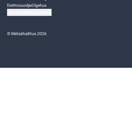
Diehtosuodječilgehus
Diehtočoahkkostellemat
©
Metsähallitus 2026