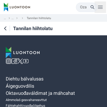
Oza
...
...
Tannilan hiihtolatu
Tannilan hiihtolatu
Diehtu bálvalusas
Áigeguovdilis
Oktavuođaváldimat ja máhcahat
Almmolaš geavahaneavttut
Fáhtehahttivuođačilgehus