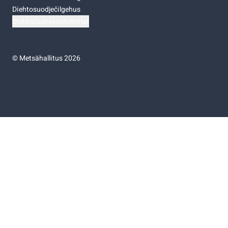
Diehtosuodječilgehus
Diehtočoahkkostellemat
©
Metsähallitus 2026