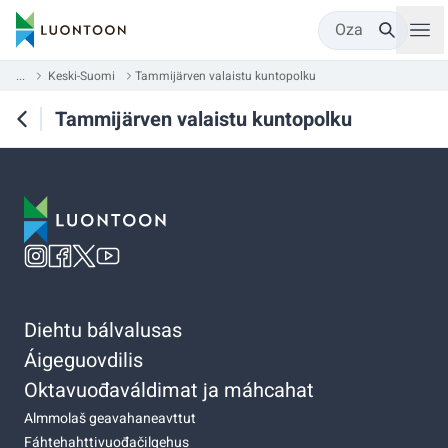
Oza
...
Keski-Suomi
Tammijärven valaistu kuntopolku
Tammijärven valaistu kuntopolku
Diehtu bálvalusas
Áigeguovdilis
Oktavuođaváldimat ja máhcahat
Almmolaš geavahaneavttut
Fáhtehahttivuođačilgehus