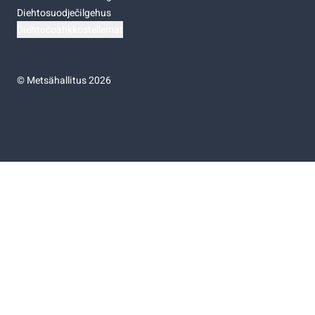
Diehtosuodječilgehus
Diehtočoahkkostellemat
©
Metsähallitus 2026