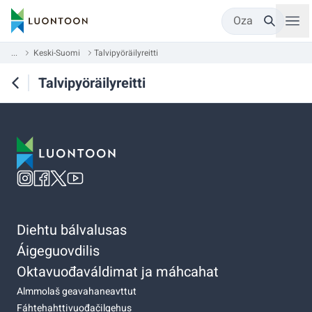
Oza
...
Keski-Suomi
Talvipyöräilyreitti
Talvipyöräilyreitti
Diehtu bálvalusas
Áigeguovdilis
Oktavuođaváldimat ja máhcahat
Almmolaš geavahaneavttut
Fáhtehahttivuođačilgehus