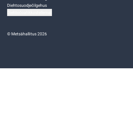
Diehtosuodječilgehus
Diehtočoahkkostellemat
©
Metsähallitus 2026