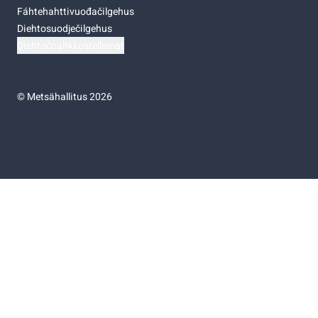
Fáhtehahttivuođačilgehus
Diehtosuodječilgehus
Diehtočoahkkostellemat
©
Metsähallitus 2026