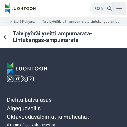
Oza
...
Etelä-Pohjanmaa
Talvipyöräilyreitti ampumarata-Lintukangas-ampumarata
Talvipyöräilyreitti ampumarata-
Lintukangas-ampumarata
Diehtu bálvalusas
Áigeguovdilis
Oktavuođaváldimat ja máhcahat
Almmolaš geavahaneavttut