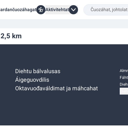
ardančuozáhagat
Aktivitehtat
i 2,5 km
Diehtu bálvalusas
Almm
Fáht
Áigeguovdilis
Dieh
Oktavuođaváldimat ja máhcahat
Dieh