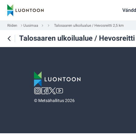
Vándd
Riiden
Uusimaa
Talosaaren ulkoilualue / Hevosreitti 2,5 km
Talosaaren ulkoilualue / Hevosreitt
©
Metsähallitus 2026