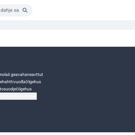
olaš geavahaneavttut
ehahttivuođačilgehus
tosuodječilgehus
točoahkkostellemat