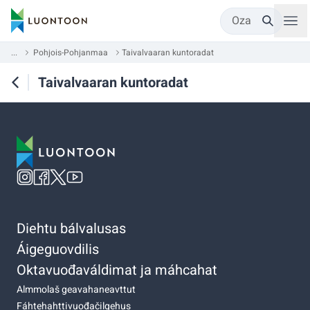
Oza
...
Pohjois-Pohjanmaa
Taivalvaaran kuntoradat
Taivalvaaran kuntoradat
Diehtu bálvalusas
Áigeguovdilis
Oktavuođaváldimat ja máhcahat
Almmolaš geavahaneavttut
Fáhtehahttivuođačilgehus