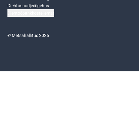
Diehtosuodječilgehus
Diehtočoahkkostellemat
©
Metsähallitus 2026