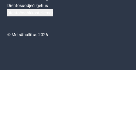
Diehtosuodječilgehus
Diehtočoahkkostellemat
©
Metsähallitus 2026