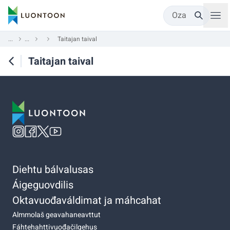
Oza
...
...
Taitajan taival
Taitajan taival
Diehtu bálvalusas
Áigeguovdilis
Oktavuođaváldimat ja máhcahat
Almmolaš geavahaneavttut
Fáhtehahttivuođačilgehus