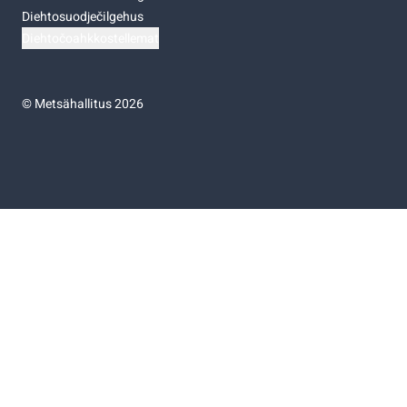
Diehtosuodječilgehus
Diehtočoahkkostellemat
©
Metsähallitus 2026