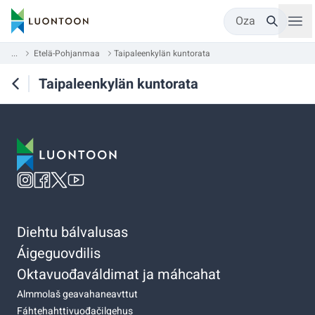
Oza
...
Etelä-Pohjanmaa
Taipaleenkylän kuntorata
Taipaleenkylän kuntorata
Diehtu bálvalusas
Áigeguovdilis
Oktavuođaváldimat ja máhcahat
Almmolaš geavahaneavttut
Fáhtehahttivuođačilgehus