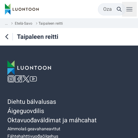
Oza
...
Etelä-Savo
Taipaleen reitti
Taipaleen reitti
Diehtu bálvalusas
Áigeguovdilis
Oktavuođaváldimat ja máhcahat
Almmolaš geavahaneavttut
Fáhtehahttivuođačilgehus