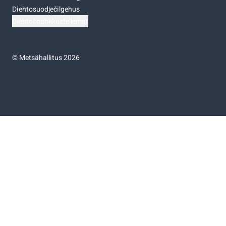
Diehtosuodječilgehus
Diehtočoahkkostellemat
©
Metsähallitus 2026